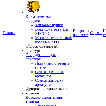
Климатическое
оборудование
Тепловые пушки
Воздухонагреватель
Рассрочка
Н
Главная
Сервис
RIEXPO
и Лизинг
к
Маслонагревательный
котел RIEXPO
Оборудование для
арматуры
Правильно-отрезные
станки
Станки для гибки
арматуры
Станки для резки
арматуры
Дорожно-строительная
техника
Виброплиты