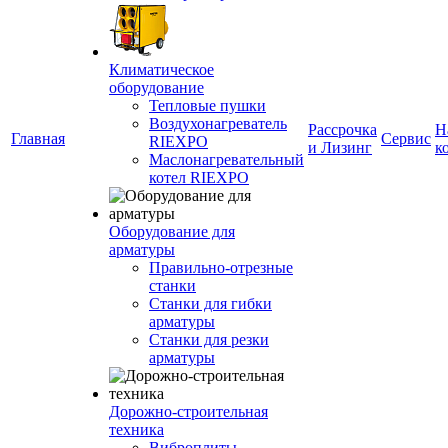
Климатическое
оборудование
Тепловые пушки
Воздухонагреватель
Рассрочка
Н
Главная
Сервис
RIEXPO
и Лизинг
к
Маслонагревательный
котел RIEXPO
Оборудование для
арматуры
Правильно-отрезные
станки
Станки для гибки
арматуры
Станки для резки
арматуры
Дорожно-строительная
техника
Виброплиты